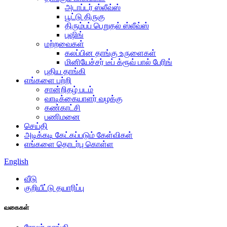
அடாப்டர் ஸ்லீவ்ஸ்
பூட்டு திருகு
திரும்பப் பெறுதல் ஸ்லீவ்ஸ்
புஷிங்
மற்றவைகள்
கலப்பின தாங்கு உருளைகள்
மினியேச்சர் டீப் க்ரூவ் பால் பேரிங்
புதிய தாங்கி
எங்களை பற்றி
சான்றிதழ் படம்
வாடிக்கையாளர் வழக்கு
கண்காட்சி
பணிமனை
செய்தி
அடிக்கடி கேட்கப்படும் கேள்விகள்
எங்களை தொடர்பு கொள்ள
English
வீடு
குறியீட்டு தயாரிப்பு
வகைகள்