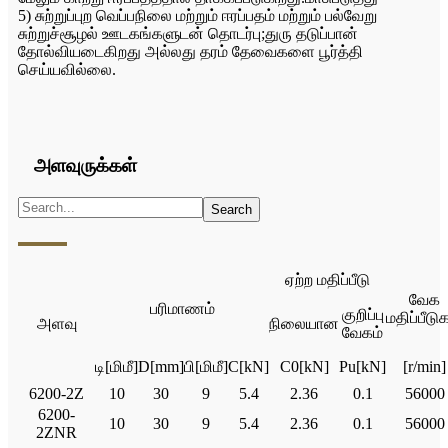
5) சுற்றுப்புற வெப்பநிலை மற்றும் ஈரப்பதம் மற்றும் பல்வேறு
சுற்றுச்சூழல் ஊடகங்களுடன் தொடர்பு;துரு தடுப்பான்
தோல்வியடைகிறது அல்லது தரம் தேவைகளை பூர்த்தி
செய்யவில்லை.
அளவுருக்கள்
ஏற்ற மதிப்பீடு
வேக
பரிமாணம்
குறிப்பு
மதிப்பீடு
அளவு
நிலையான
வேகம்
டி[மிமீ]
D[mm]
பி[மிமீ]
C[kN]
C0[kN]
Pu[kN]
[r/min]
6200-2Z
10
30
9
5.4
2.36
0.1
56000
6200-
10
30
9
5.4
2.36
0.1
56000
2ZNR