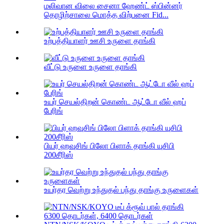
மலிவான விலை சைனா ஹேண்ட் ஸ்பின்னர்
தொழிற்சாலை மொத்த விற்பனை Fid...
உற்பத்தியாளர் ஊசி உருளை தாங்கி
வீட்டு உருளை உருளை தாங்கி
உயர் செயல்திறன் கொண்ட ஆட்டோ வீல் ஹப்
பேரிங்
பியர் ஹவுசிங் பிலோ பிளாக் தாங்கி யுசிபி
200சீரிஸ்
உயர்தர வெற்று உந்துதல் பந்து தாங்கு உருளைகள்