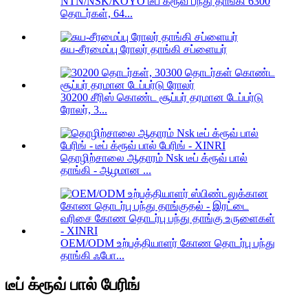
NTN/NSK/KOYO டீப் க்ரூவ் பந்து தாங்கி 6300
தொடர்கள், 64...
சுய-சீரமைப்பு ரோலர் தாங்கி சப்ளையர்
30200 சீரிஸ் கொண்ட சூப்பர் தரமான டேப்பர்டு
ரோலர், 3...
தொழிற்சாலை ஆதாரம் Nsk டீப் க்ரூவ் பால்
தாங்கி - ஆழமான ...
OEM/ODM உற்பத்தியாளர் கோண தொடர்பு பந்து
தாங்கி ஃபோ...
டீப் க்ரூவ் பால் பேரிங்