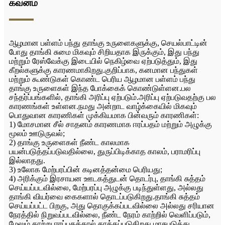
கவனம்
ஆழமான பள்ளம் பந்து தாங்கு உருளைகளுக்கு, செயல்பாட்டின்
போது தாங்கி சுமை மிகவும் சிறியதாக இருக்கும், இது பந்து
மற்றும் ரேஸ்வேக்கு இடையில் நெகிழ்வை ஏற்படுத்தும், இது
கீறல்களுக்கு காரணமாகிறது.குறிப்பாக, கனமான பந்துகள்
மற்றும் கூண்டுகள் கொண்ட பெரிய ஆழமான பள்ளம் பந்து
தாங்கு உருளைகள் இந்த போக்கைக் கொண்டுள்ளன.பல
சந்தர்ப்பங்களில், தாங்கி அரிப்பு ஏற்படும்.அரிப்பு ஏற்படுவதற்கு பல
காரணங்கள் உள்ளன.நமது அன்றாட வாழ்க்கையில் மிகவும்
பொதுவான காரணிகள் முக்கியமாக பின்வரும் காரணிகள்:
1) மோசமான சீல் சாதனம் காரணமாக ஈரப்பதம் மற்றும் அழுக்கு
மூலம் ஊடுருவல்;
2) தாங்கு உருளைகள் நீண்ட காலமாக
பயன்படுத்தப்படுவதில்லை, துருப்பிடிக்காத காலம், பராமரிப்பு
இல்லாதது.
3) உலோக மேற்பரப்பின் கடினத்தன்மை பெரியது;
4) அரிக்கும் இரசாயன ஊடகத்துடன் தொடர்பு, தாங்கி சுத்தம்
செய்யப்படவில்லை, மேற்பரப்பு அழுக்கு படிந்துள்ளது, அல்லது
தாங்கி வியர்வை கைகளால் தொடப்படுகிறது.தாங்கி சுத்தம்
செய்யப்பட்ட பிறகு, அது தொகுக்கப்படவில்லை அல்லது சரியான
நேரத்தில் நிறுவப்படவில்லை, நீண்ட நேரம் காற்றில் வெளிப்படும்,
மேலும் காற்று ஈரப்பதத்தால் தாக்கப்படுகிறது.மாசுபடுத்து