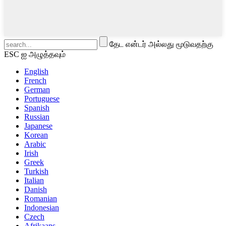
தேட என்டர் அல்லது மூடுவதற்கு
ESC ஐ அழுத்தவும்
English
French
German
Portuguese
Spanish
Russian
Japanese
Korean
Arabic
Irish
Greek
Turkish
Italian
Danish
Romanian
Indonesian
Czech
Afrikaans