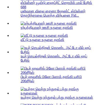
மலிவான விலை சைனா ஹேண்ட் ஸ்பின்னர்
தொழிற்சாலை மொத்த விற்பனை Fid...
உற்பத்தியாளர் ஊசி உருளை தாங்கி
வீட்டு உருளை உருளை தாங்கி
உயர் செயல்திறன் கொண்ட ஆட்டோ வீல் ஹப்
பேரிங்
பியர் ஹவுசிங் பிலோ பிளாக் தாங்கி யுசிபி
200சீரிஸ்
உயர்தர வெற்று உந்துதல் பந்து தாங்கு உருளைகள்