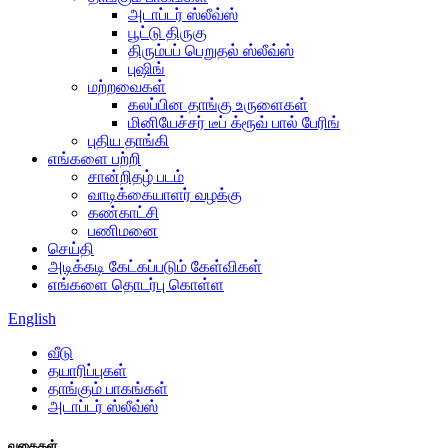
அடாப்டர் ஸ்லீவ்ஸ்
பூட்டு திருகு
திரும்பப் பெறுதல் ஸ்லீவ்ஸ்
புஷிங்
மற்றவைகள்
கலப்பின தாங்கு உருளைகள்
மினியேச்சர் டீப் க்ரூவ் பால் பேரிங்
புதிய தாங்கி
எங்களை பற்றி
சான்றிதழ் படம்
வாடிக்கையாளர் வழக்கு
கண்காட்சி
பணிமனை
செய்தி
அடிக்கடி கேட்கப்படும் கேள்விகள்
எங்களை தொடர்பு கொள்ள
English
வீடு
தயாரிப்புகள்
தாங்கும் பாகங்கள்
அடாப்டர் ஸ்லீவ்ஸ்
வகைகள்