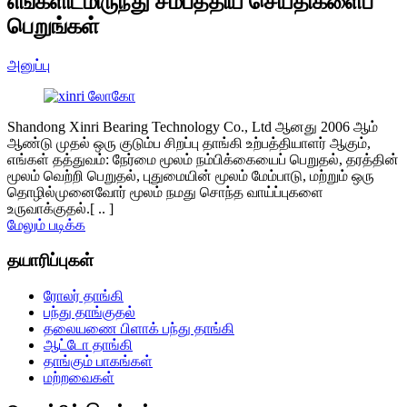
எங்களிடமிருந்து சமீபத்திய செய்திகளைப்
பெறுங்கள்
அனுப்பு
Shandong Xinri Bearing Technology Co., Ltd ஆனது 2006 ஆம்
ஆண்டு முதல் ஒரு குடும்ப சிறப்பு தாங்கி உற்பத்தியாளர் ஆகும்,
எங்கள் தத்துவம்: நேர்மை மூலம் நம்பிக்கையைப் பெறுதல், தரத்தின்
மூலம் வெற்றி பெறுதல், புதுமையின் மூலம் மேம்பாடு, மற்றும் ஒரு
தொழில்முனைவோர் மூலம் நமது சொந்த வாய்ப்புகளை
உருவாக்குதல்.[ .. ]
மேலும் படிக்க
தயாரிப்புகள்
ரோலர் தாங்கி
பந்து தாங்குதல்
தலையணை பிளாக் பந்து தாங்கி
ஆட்டோ தாங்கி
தாங்கும் பாகங்கள்
மற்றவைகள்