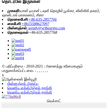
தொடர்பில் இருங்கள்
முகவரி:
யான் டியான் டவுன் தொழில் பூங்கா, லின்கிங் நகரம்,
ஷான்டாங் மாகாணம், சீனா
தொலைபேசி:
+86-635-2857766
கைபேசி:
+8615588627097
மின்னஞ்சல்:
wendy@xrlbearing.com
தொலைநகல்:
+86-635-2857768
© பதிப்புரிமை - 2010-2021 : அனைத்து உரிமைகளும்
பாதுகாக்கப்பட்டவை.
- , , , , , ,
x
மின்னஞ்சல் அனுப்பு
வெண்டி-எக்ஸ்ஆர்எல் தாங்கி
வெண்டி-எக்ஸ்ஆர்எல் தாங்கி
வெச்சாட்