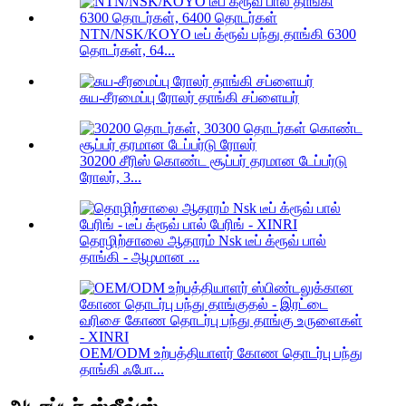
NTN/NSK/KOYO டீப் க்ரூவ் பந்து தாங்கி 6300
தொடர்கள், 64...
சுய-சீரமைப்பு ரோலர் தாங்கி சப்ளையர்
30200 சீரிஸ் கொண்ட சூப்பர் தரமான டேப்பர்டு
ரோலர், 3...
தொழிற்சாலை ஆதாரம் Nsk டீப் க்ரூவ் பால்
தாங்கி - ஆழமான ...
OEM/ODM உற்பத்தியாளர் கோண தொடர்பு பந்து
தாங்கி ஃபோ...