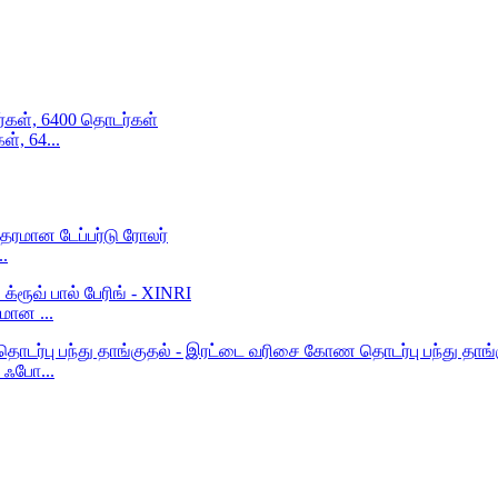
், 64...
..
மான ...
 ஃபோ...