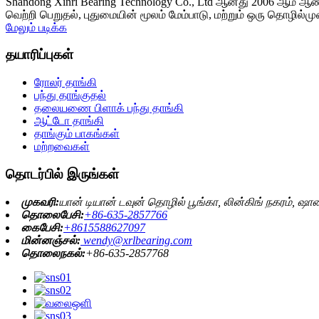
Shandong Xinri Bearing Technology Co., Ltd ஆனது 2006 ஆம் ஆண்டு
வெற்றி பெறுதல், புதுமையின் மூலம் மேம்பாடு, மற்றும் ஒரு தொழில்ம
மேலும் படிக்க
தயாரிப்புகள்
ரோலர் தாங்கி
பந்து தாங்குதல்
தலையணை பிளாக் பந்து தாங்கி
ஆட்டோ தாங்கி
தாங்கும் பாகங்கள்
மற்றவைகள்
தொடர்பில் இருங்கள்
முகவரி:
யான் டியான் டவுன் தொழில் பூங்கா, லின்கிங் நகரம், ஷா
தொலைபேசி:
+86-635-2857766
கைபேசி:
+8615588627097
மின்னஞ்சல்:
wendy@xrlbearing.com
தொலைநகல்:
+86-635-2857768