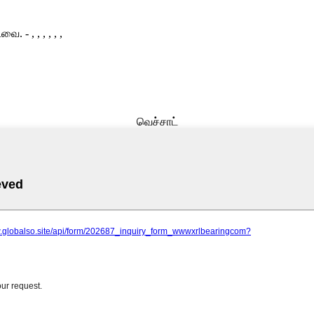
்டவை.
- , , , , , ,
வெச்சாட்