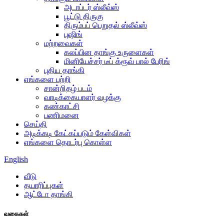
அடாப்டர் ஸ்லீவ்ஸ்
பூட்டு திருகு
திரும்பப் பெறுதல் ஸ்லீவ்ஸ்
புஷிங்
மற்றவைகள்
கலப்பின தாங்கு உருளைகள்
மினியேச்சர் டீப் க்ரூவ் பால் பேரிங்
புதிய தாங்கி
எங்களை பற்றி
சான்றிதழ் படம்
வாடிக்கையாளர் வழக்கு
கண்காட்சி
பணிமனை
செய்தி
அடிக்கடி கேட்கப்படும் கேள்விகள்
எங்களை தொடர்பு கொள்ள
English
வீடு
தயாரிப்புகள்
ஆட்டோ தாங்கி
வகைகள்