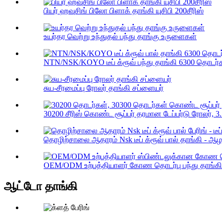
பியர் ஹவுசிங் பிலோ பிளாக் தாங்கி யுசிபி 200சீரிஸ்
உயர்தர வெற்று உந்துதல் பந்து தாங்கு உருளைகள்
NTN/NSK/KOYO டீப் க்ரூவ் பந்து தாங்கி 6300 தொடர்கள
சுய-சீரமைப்பு ரோலர் தாங்கி சப்ளையர்
30200 சீரிஸ் கொண்ட சூப்பர் தரமான டேப்பர்டு ரோலர், 3.
தொழிற்சாலை ஆதாரம் Nsk டீப் க்ரூவ் பால் தாங்கி - ஆழ
OEM/ODM உற்பத்தியாளர் கோண தொடர்பு பந்து தாங்கி
ஆட்டோ தாங்கி